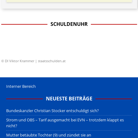
SCHULDENUHR
© DI Viktor Krammer | staatsschulden.at
Interner Bereich
NEUESTE BEITRÄGE
Bundeskanzler Christian Stocker entschuldigt sich?
Strom und OBS – Tarif ausgemacht bei EVN – trotzdem klappt es
nicht?
Mutter betäubte Tochter (9) und zündet sie an