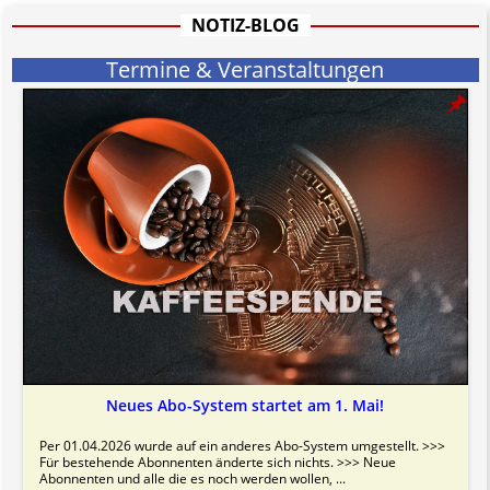
Bitte beachten Sie in dem Zusammenhang auch unsere
AGB
.
NOTIZ-BLOG
Termine & Veranstaltungen
Neues Abo-System startet am 1. Mai!
Per 01.04.2026 wurde auf ein anderes Abo-System umgestellt. >>>
Für bestehende Abonnenten änderte sich nichts. >>> Neue
Abonnenten und alle die es noch werden wollen, ...