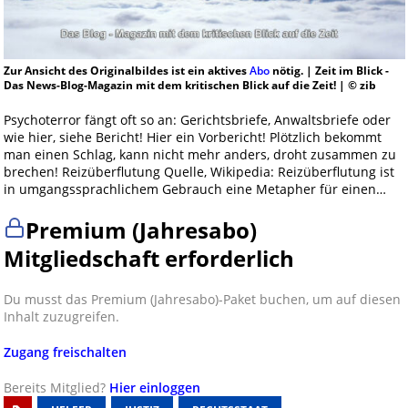
Zur Ansicht des Originalbildes ist ein aktives
Abo
nötig. | Zeit im Blick -
Das News-Blog-Magazin mit dem kritischen Blick auf die Zeit! | © zib
Psychoterror fängt oft so an: Gerichtsbriefe, Anwaltsbriefe oder
wie hier, siehe Bericht! Hier ein Vorbericht! Plötzlich bekommt
man einen Schlag, kann nicht mehr anders, droht zusammen zu
brechen! Reizüberflutung Quelle, Wikipedia: Reizüberflutung ist
in umgangssprachlichem Gebrauch eine Metapher für einen…
Premium (Jahresabo)
Mitgliedschaft erforderlich
Du musst das Premium (Jahresabo)-Paket buchen, um auf diesen
Inhalt zuzugreifen.
Zugang freischalten
Bereits Mitglied?
Hier einloggen