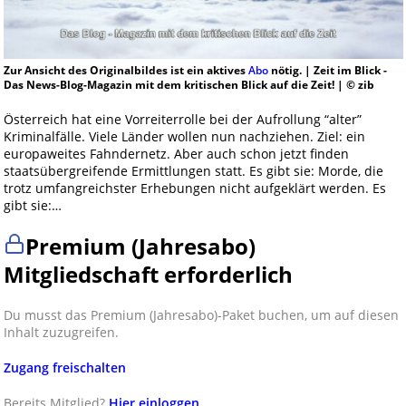
Zur Ansicht des Originalbildes ist ein aktives
Abo
nötig. | Zeit im Blick -
Das News-Blog-Magazin mit dem kritischen Blick auf die Zeit! | © zib
Österreich hat eine Vorreiterrolle bei der Aufrollung “alter”
Kriminalfälle. Viele Länder wollen nun nachziehen. Ziel: ein
europaweites Fahndernetz. Aber auch schon jetzt finden
staatsübergreifende Ermittlungen statt. Es gibt sie: Morde, die
trotz umfangreichster Erhebungen nicht aufgeklärt werden. Es
gibt sie:…
Premium (Jahresabo)
Mitgliedschaft erforderlich
Du musst das Premium (Jahresabo)-Paket buchen, um auf diesen
Inhalt zuzugreifen.
Zugang freischalten
Bereits Mitglied?
Hier einloggen