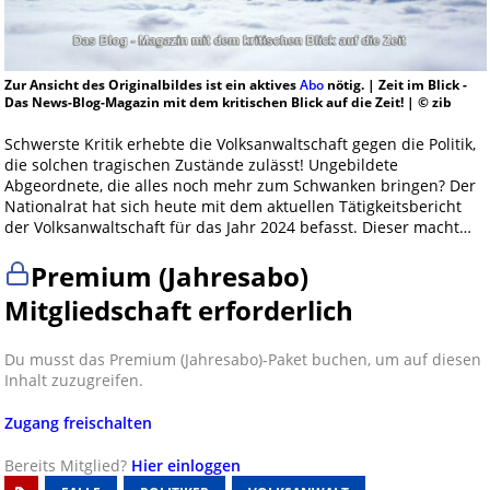
Zur Ansicht des Originalbildes ist ein aktives
Abo
nötig. | Zeit im Blick -
Das News-Blog-Magazin mit dem kritischen Blick auf die Zeit! | © zib
Schwerste Kritik erhebte die Volksanwaltschaft gegen die Politik,
die solchen tragischen Zustände zulässt! Ungebildete
Abgeordnete, die alles noch mehr zum Schwanken bringen? Der
Nationalrat hat sich heute mit dem aktuellen Tätigkeitsbericht
der Volksanwaltschaft für das Jahr 2024 befasst. Dieser macht…
Premium (Jahresabo)
Mitgliedschaft erforderlich
Du musst das Premium (Jahresabo)-Paket buchen, um auf diesen
Inhalt zuzugreifen.
Zugang freischalten
Bereits Mitglied?
Hier einloggen