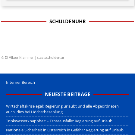
SCHULDENUHR
© DI Viktor Krammer | staatsschulden.at
Interner Bereich
NEUESTE BEITRÄGE
Wirtschaftskrise egal: Regierung urlaubt und alle Abgeordneten
auch, dies bei Höchstbezahlung
Trinkwasserknappheit – Ernteausfälle: Regierung auf Urlaub
Nationale Sicherheit in Österreich in Gefahr? Regierung auf Urlaub