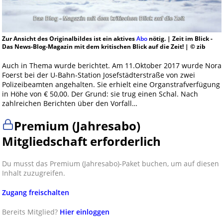
Zur Ansicht des Originalbildes ist ein aktives
Abo
nötig. | Zeit im Blick -
Das News-Blog-Magazin mit dem kritischen Blick auf die Zeit! | © zib
Auch in Thema wurde berichtet. Am 11.Oktober 2017 wurde Nora
Foerst bei der U-Bahn-Station Josefstädterstraße von zwei
Polizeibeamten angehalten. Sie erhielt eine Organstrafverfügung
in Höhe von € 50,00. Der Grund: sie trug einen Schal. Nach
zahlreichen Berichten über den Vorfall…
Premium (Jahresabo)
Mitgliedschaft erforderlich
Du musst das Premium (Jahresabo)-Paket buchen, um auf diesen
Inhalt zuzugreifen.
Zugang freischalten
Bereits Mitglied?
Hier einloggen