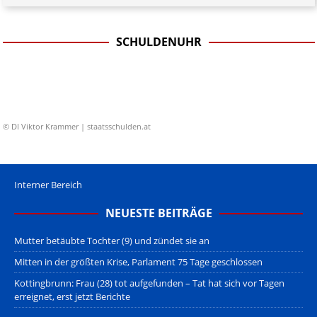
SCHULDENUHR
© DI Viktor Krammer | staatsschulden.at
Interner Bereich
NEUESTE BEITRÄGE
Mutter betäubte Tochter (9) und zündet sie an
Mitten in der größten Krise, Parlament 75 Tage geschlossen
Kottingbrunn: Frau (28) tot aufgefunden – Tat hat sich vor Tagen
erreignet, erst jetzt Berichte