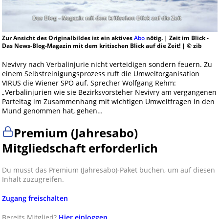
Zur Ansicht des Originalbildes ist ein aktives
Abo
nötig. | Zeit im Blick -
Das News-Blog-Magazin mit dem kritischen Blick auf die Zeit! | © zib
Nevivry nach Verbalinjurie nicht verteidigen sondern feuern. Zu
einem Selbstreinigungsprozess ruft die Umweltorganisation
VIRUS die Wiener SPÖ auf. Sprecher Wolfgang Rehm:
„Verbalinjurien wie sie Bezirksvorsteher Nevivry am vergangenen
Parteitag im Zusammenhang mit wichtigen Umweltfragen in den
Mund genommen hat, gehen…
Premium (Jahresabo)
Mitgliedschaft erforderlich
Du musst das Premium (Jahresabo)-Paket buchen, um auf diesen
Inhalt zuzugreifen.
Zugang freischalten
Bereits Mitglied?
Hier einloggen