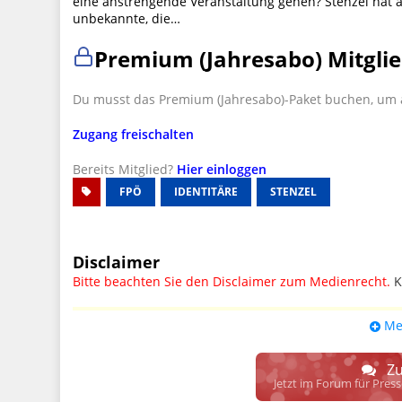
eine anstrengende Veranstaltung gehen? Stenzel hat al
unbekannte, die…
Premium (Jahresabo) Mitglie
Du musst das Premium (Jahresabo)-Paket buchen, um a
Zugang freischalten
Bereits Mitglied?
Hier einloggen
FPÖ
IDENTITÄRE
STENZEL
Disclaimer
Bitte beachten Sie den Disclaimer zum Medienrecht.
K
UPDATE: § 17 ECG seit 16.02.2024 weg
Me
Wir lassen den Disclaimertext dennoch so stehen, bis s
weitere, damit zusammenhängende Paragrafen ersetzt 
Zu
Raum. D.h. noch mehr Spielraum für das sog. "Richte
Jetzt im Forum für Pres
gewisse Parteien bevorzugen kann.