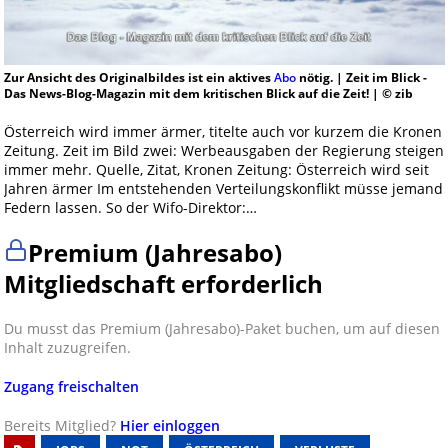
Zur Ansicht des Originalbildes ist ein aktives
Abo
nötig. | Zeit im Blick -
Das News-Blog-Magazin mit dem kritischen Blick auf die Zeit! | © zib
Österreich wird immer ärmer, titelte auch vor kurzem die Kronen
Zeitung. Zeit im Bild zwei: Werbeausgaben der Regierung steigen
immer mehr. Quelle, Zitat, Kronen Zeitung: Österreich wird seit
Jahren ärmer Im entstehenden Verteilungskonflikt müsse jemand
Federn lassen. So der Wifo-Direktor:…
Premium (Jahresabo)
Mitgliedschaft erforderlich
Du musst das Premium (Jahresabo)-Paket buchen, um auf diesen
Inhalt zuzugreifen.
Zugang freischalten
Bereits Mitglied?
Hier einloggen