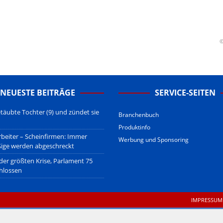
erstehen.
u den Betreibern der verlinkten Webseiten.
sberatung!
erwiegend u.o. ausschließlich von (meist ungerechtfertigten,
©
nd soll keine Herabwürdigung von Kanzleien darstellen, welche dies
gsetzen und hat aufgrund der nicht Vertrags-gebundenen Wirksamkeit
B
.
NEUESTE BEITRÄGE
SERVICE-SEITEN
täubte Tochter (9) und zündet sie
Branchenbuch
Produktinfo
beiter – Scheinfirmen: Immer
Werbung und Sponsoring
ßige werden abgeschreckt
 der größten Krise, Parlament 75
hlossen
IMPRESSUM