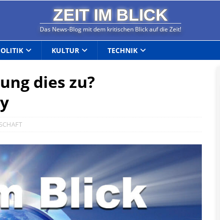
ZEIT IM BLICK
Das News-Blog mit dem kritischen Blick auf die Zeit!
POLITIK
KULTUR
TECHNIK
ung dies zu?
by
SCHAFT