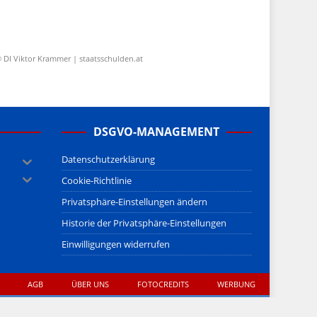
 DI Viktor Krammer | staatsschulden.at
DSGVO-MANAGEMENT
Datenschutzerklärung
Cookie-Richtlinie
Privatsphäre-Einstellungen ändern
Historie der Privatsphäre-Einstellungen
Einwilligungen widerrufen
AGB
ÜBER UNS
FOTOCREDITS
WERBUNG