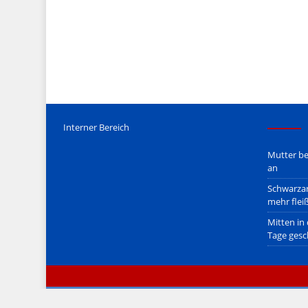
Mediengesetz
erfolgt, soweit wir als Nicht-Juristen dieses v
Wir stehen nicht in (ge)werblichen Zusammenhang mit uo. z
Etwaige Empfehlungen in diesem Bericht sind
keine Recht
Der Begriff "
Abmahnanwalt
" bezeichnet Juristen, welche üb
überzogenen, rechtlich fragwürdigen) Abmahnungen leben u
innerhalb gesetzlich verankerter Regeln tun.
Jener Disclaimer soll sich nicht über gültiges Recht hinwe
hpts. informativen Charakter.
Bitte beachten Sie in dem Zusammenhang auch unsere
AG
Interner Bereich
Mutter be
an
Schwarzar
mehr flei
Mitten in
Tage gesc
© zeitimblick