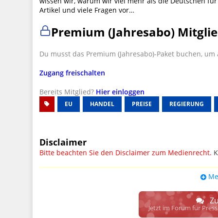
wissen wir, warum wir viel mehr als die Deutschen fü
Artikel und viele Fragen vor…
Premium (Jahresabo) Mitglie
Du musst das Premium (Jahresabo)-Paket buchen, um a
Zugang freischalten
Bereits Mitglied?
Hier einloggen
EU
HANDEL
PREISE
REGIERUNG
Disclaimer
Bitte beachten Sie den Disclaimer zum Medienrecht.
K
UPDATE: § 17 ECG seit 16.02.2024 weg
Me
Wir lassen den Disclaimertext dennoch so stehen, bis s
weitere, damit zusammenhängende Paragrafen ersetzt 
Zu
Raum. D.h. noch mehr Spielraum für das sog. "Richte
Jetzt im Forum für Pres
gewisse Parteien bevorzugen kann.