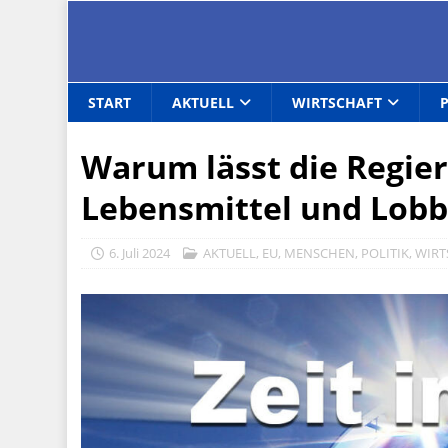
START
AKTUELL
WIRTSCHAFT
Warum lässt die Regier
Lebensmittel und Lob
6. Juli 2024
AKTUELL
,
EU
,
MENSCHEN
,
POLITIK
,
WIRT