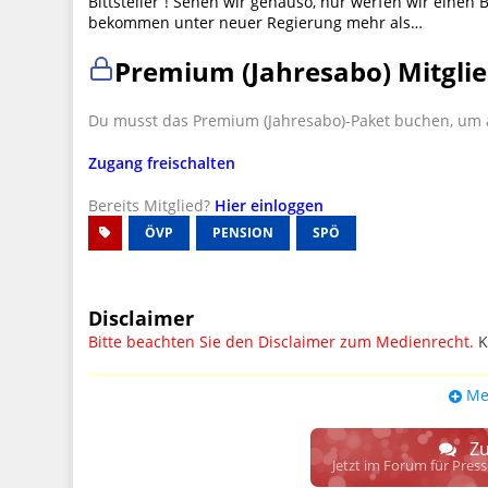
Bittsteller”! Sehen wir genauso, nur werfen wir einen
bekommen unter neuer Regierung mehr als…
Premium (Jahresabo) Mitglie
Du musst das Premium (Jahresabo)-Paket buchen, um a
Zugang freischalten
Bereits Mitglied?
Hier einloggen
ÖVP
PENSION
SPÖ
Disclaimer
Bitte beachten Sie den Disclaimer zum Medienrecht.
K
UPDATE: § 17 ECG seit 16.02.2024 weg
Me
Wir lassen den Disclaimertext dennoch so stehen, bis s
weitere, damit zusammenhängende Paragrafen ersetzt 
Zu
Raum. D.h. noch mehr Spielraum für das sog. "Richte
Jetzt im Forum für Pres
gewisse Parteien bevorzugen kann.