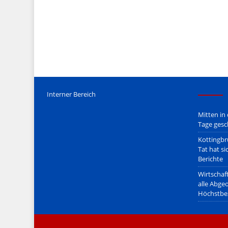
Mediengesetz
erfolgt, soweit wir als Nicht-Juristen dieses v
Wir stehen nicht in (ge)werblichen Zusammenhang mit uo. z
Etwaige Empfehlungen in diesem Bericht sind
keine Recht
Der Begriff "
Abmahnanwalt
" bezeichnet Juristen, welche üb
überzogenen, rechtlich fragwürdigen) Abmahnungen leben u
innerhalb gesetzlich verankerter Regeln tun.
Jener Disclaimer soll sich nicht über gültiges Recht hinwe
hpts. informativen Charakter.
Bitte beachten Sie in dem Zusammenhang auch unsere
AG
Interner Bereich
Mitten in
Tage gesc
Kottingbr
Tat hat si
Berichte
Wirtschaf
alle Abge
Höchstbe