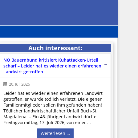
Auch interessant:
NÖ Bauernbund kritisiert Kuhattacken-Urteil
scharf – Leider hat es wieder einen erfahrenen
Landwirt getroffen
20. Juli 2026
Leider hat es wieder einen erfahrenen Landwirt
getroffen, er wurde tödlich verletzt. Die eigenen
Familienmitglieder sollen ihm gefunden haben!
Tödlicher landwirtschaftlicher Unfall Buch-St.
Magdalena. – Ein 46-jähriger Landwirt dürfte
Freitagvormittag, 17. Juli 2026, von einer ...
Weiterlesen …