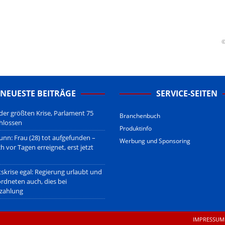
erstehen.
u den Betreibern der verlinkten Webseiten.
sberatung!
erwiegend u.o. ausschließlich von (meist ungerechtfertigten,
©
nd soll keine Herabwürdigung von Kanzleien darstellen, welche dies
gsetzen und hat aufgrund der nicht Vertrags-gebundenen Wirksamkeit
B
.
NEUESTE BEITRÄGE
SERVICE-SEITEN
 der größten Krise, Parlament 75
Branchenbuch
hlossen
Produktinfo
unn: Frau (28) tot aufgefunden –
Werbung und Sponsoring
ch vor Tagen erreignet, erst jetzt
tskrise egal: Regierung urlaubt und
ordneten auch, dies bei
zahlung
IMPRESSUM