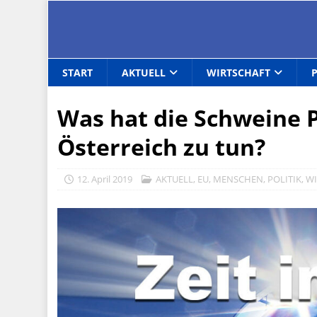
START
AKTUELL
WIRTSCHAFT
Was hat die Schweine P
Österreich zu tun?
12. April 2019
AKTUELL
,
EU
,
MENSCHEN
,
POLITIK
,
WI