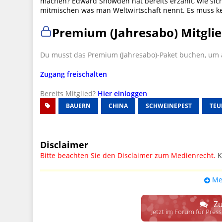
machen? Edward Snowden hat bereits erzählt, wie sich
mitmischen was man Weltwirtschaft nennt. Es muss k
Premium (Jahresabo) Mitglie
Du musst das Premium (Jahresabo)-Paket buchen, um a
Zugang freischalten
Bereits Mitglied?
Hier einloggen
BAUERN
CHINA
SCHWEINEPEST
TEU
Disclaimer
Bitte beachten Sie den Disclaimer zum Medienrecht.
K
UPDATE: § 17 ECG seit 16.02.2024 weg
Me
Wir lassen den Disclaimertext dennoch so stehen, bis s
weitere, damit zusammenhängende Paragrafen ersetzt 
Zu
Raum. D.h. noch mehr Spielraum für das sog. "Richte
Jetzt im Forum für Pres
gewisse Parteien bevorzugen kann.