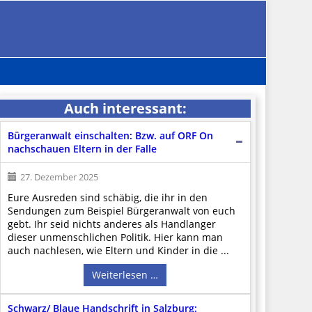
Auch interessant:
Bürgeranwalt einschalten: Bzw. auf ORF On
nachschauen Eltern in der Falle
27. Dezember 2025
Eure Ausreden sind schäbig, die ihr in den
Sendungen zum Beispiel Bürgeranwalt von euch
gebt. Ihr seid nichts anderes als Handlanger
dieser unmenschlichen Politik. Hier kann man
auch nachlesen, wie Eltern und Kinder in die ...
Weiterlesen …
Schwarz/ Blaue Handschrift in Salzburg: