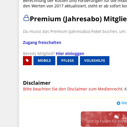
Berechnung der Kosten und Förderungen für die mobile
den Werten von 2017 aktualisiert, steht er ab sofort 
Premium (Jahresabo) Mitglie
Du musst das Premium (Jahresabo)-Paket buchen, um a
Zugang freischalten
Bereits Mitglied?
Hier einloggen
MOBILE
PFLEGE
VOLKSHILFE
Disclaimer
Bitte beachten Sie den Disclaimer zum Medienrecht.
K
UPDATE: § 17 ECG seit 16.02.2024 weg
Me
Wir lassen den Disclaimertext dennoch so stehen, bis s
weitere, damit zusammenhängende Paragrafen ersetzt 
Zu
Raum. D.h. noch mehr Spielraum für das sog. "Richte
Jetzt im Forum für Pres
gewisse Parteien bevorzugen kann.