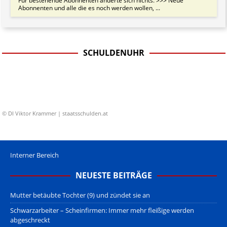
Für bestehende Abonnenten änderte sich nichts. >>> Neue
Abonnenten und alle die es noch werden wollen, ...
SCHULDENUHR
© DI Viktor Krammer | staatsschulden.at
Interner Bereich
NEUESTE BEITRÄGE
Mutter betäubte Tochter (9) und zündet sie an
Schwarzarbeiter – Scheinfirmen: Immer mehr fleißige werden
abgeschreckt