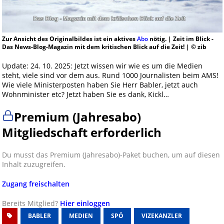
Zur Ansicht des Originalbildes ist ein aktives
Abo
nötig. | Zeit im Blick -
Das News-Blog-Magazin mit dem kritischen Blick auf die Zeit! | © zib
Update: 24. 10. 2025: Jetzt wissen wir wie es um die Medien
steht, viele sind vor dem aus. Rund 1000 Journalisten beim AMS!
Wie viele Ministerposten haben Sie Herr Babler, jetzt auch
Wohnminister etc? Jetzt haben Sie es dank, Kickl…
Premium (Jahresabo)
Mitgliedschaft erforderlich
Du musst das Premium (Jahresabo)-Paket buchen, um auf diesen
Inhalt zuzugreifen.
Zugang freischalten
Bereits Mitglied?
Hier einloggen
BABLER
MEDIEN
SPÖ
VIZEKANZLER