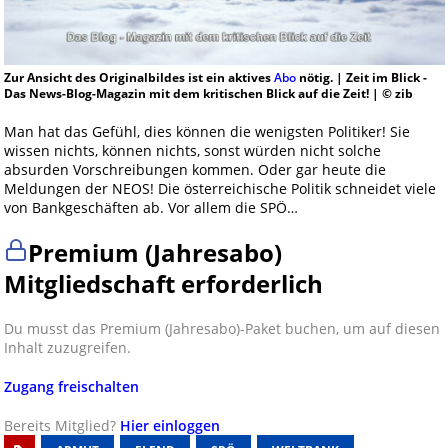
Zur Ansicht des Originalbildes ist ein aktives
Abo
nötig. | Zeit im Blick -
Das News-Blog-Magazin mit dem kritischen Blick auf die Zeit! | © zib
Man hat das Gefühl, dies können die wenigsten Politiker! Sie
wissen nichts, können nichts, sonst würden nicht solche
absurden Vorschreibungen kommen. Oder gar heute die
Meldungen der NEOS! Die österreichische Politik schneidet viele
von Bankgeschäften ab. Vor allem die SPÖ…
Premium (Jahresabo)
Mitgliedschaft erforderlich
Du musst das Premium (Jahresabo)-Paket buchen, um auf diesen
Inhalt zuzugreifen.
Zugang freischalten
Bereits Mitglied?
Hier einloggen