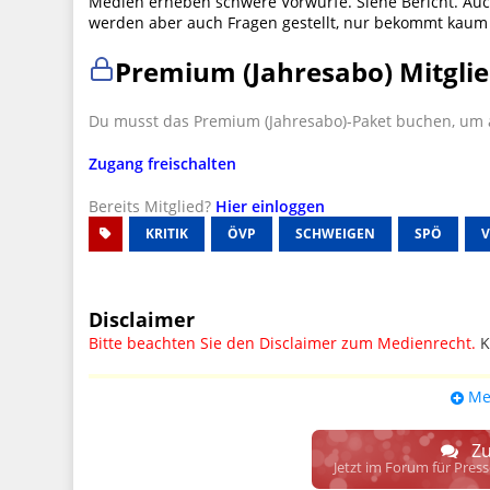
Medien erheben schwere Vorwürfe. Siehe Bericht. Auch
werden aber auch Fragen gestellt, nur bekommt kau
Premium (Jahresabo) Mitglie
Du musst das Premium (Jahresabo)-Paket buchen, um a
Zugang freischalten
Bereits Mitglied?
Hier einloggen
KRITIK
ÖVP
SCHWEIGEN
SPÖ
Disclaimer
Bitte beachten Sie den Disclaimer zum Medienrecht.
K
UPDATE: § 17 ECG seit 16.02.2024 weg
Me
Wir lassen den Disclaimertext dennoch so stehen, bis s
weitere, damit zusammenhängende Paragrafen ersetzt 
Zu
Raum. D.h. noch mehr Spielraum für das sog. "Richte
Jetzt im Forum für Pres
gewisse Parteien bevorzugen kann.