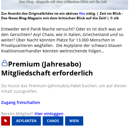
Zur Ansicht des Originalbildes ist ein aktives
Abo
nötig. | Zeit im Blick -
Das News-Blog-Magazin mit dem kritischen Blick auf die Zeit! | © zib
Entweder wird Panik Mache versucht? Oder es ist doch was an
den Gerüchten? Asyl Chaos, wie in Italien, Griechenland und so
weiter? Über Nacht könnten Plätze für 13.000 Menschen in
Privatquartieren wegfallen. Die Asylpläne der schwarz-blauen
Koalitionsverhandler könnten weitreichende Folgen…
Premium (Jahresabo)
Mitgliedschaft erforderlich
Du musst das Premium (Jahresabo)-Paket buchen, um auf diesen
Inhalt zuzugreifen.
Zugang freischalten
Bereits Mitglied?
Hier einloggen
ASYLANTEN
CHAOS
WIEN