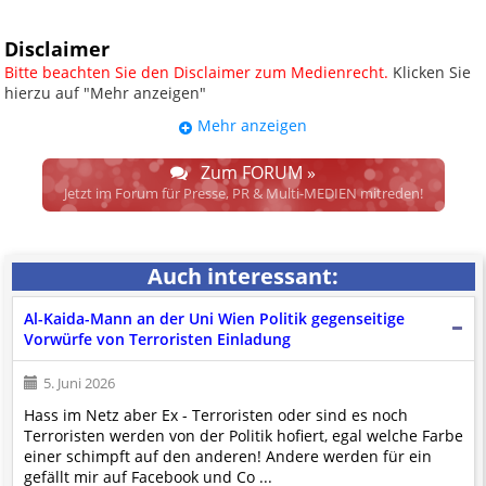
Disclaimer
Bitte beachten Sie den Disclaimer zum Medienrecht.
Klicken Sie
hierzu auf "Mehr anzeigen"
Mehr anzeigen
UPDATE: § 17 ECG seit 16.02.2024
weggefallen.
Zum FORUM »
Wir lassen den Disclaimertext dennoch so stehen, bis sich die
Jetzt im Forum für Presse, PR & Multi-MEDIEN mitreden!
Justiz im klaren ist, wodurch dieser und etliche weitere, damit
zusammenhängende Paragrafen ersetzt werden. Dzt. herrscht
auch in dem Bereich rechtsfreier Raum. D.h. noch mehr
Auch interessant:
Spielraum für das sog. "Richterrecht", welches alleine aufgrund
schwammiger Gesetze gewisse Parteien bevorzugen kann.
Al-Kaida-Mann an der Uni Wien Politik gegenseitige
Wir verweisen hiermit auf den
Ausschluss der Verantwortlichkeit bei
Vorwürfe von Terroristen Einladung
Links
und betonen ausdrücklich, dass wir die im Abs. 1 des § 17 ECG
genannte Überprüfung etwaiger Rechtswidrigkeit im verlinkten Inhalt
5. Juni 2026
nicht immer gewährleisten können.
Hass im Netz aber Ex - Terroristen oder sind es noch
Die Betreiber und die Autoren dieser Website sind weder Juristen, noch
Terroristen werden von der Politik hofiert, egal welche Farbe
beschäftigen sie solche, dürfen und können daher
keine
einer schimpft auf den anderen! Andere werden für ein
Rechtsgutachten über externen Content
erstellen.
gefällt mir auf Facebook und Co ...
Der Pflicht gem. Abs. 2, § 17 ECG kommen wir erst nach Einlangen