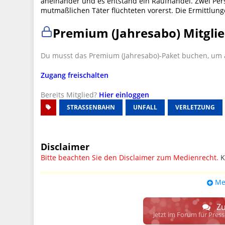
aneinander und es entstand ein Raufhandel. Zwei Perso
mutmaßlichen Täter flüchteten vorerst. Die Ermittlun
Premium (Jahresabo) Mitglie
Du musst das Premium (Jahresabo)-Paket buchen, um a
Zugang freischalten
Bereits Mitglied?
Hier einloggen
STRASSENBAHN
UNFALL
VERLETZUNG
Disclaimer
Bitte beachten Sie den Disclaimer zum Medienrecht.
K
UPDATE: § 17 ECG seit 16.02.2024 weg
Me
Wir lassen den Disclaimertext dennoch so stehen, bis s
weitere, damit zusammenhängende Paragrafen ersetzt 
Zu
Raum. D.h. noch mehr Spielraum für das sog. "Richte
Jetzt im Forum für Pres
gewisse Parteien bevorzugen kann.