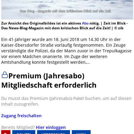
Zur Ansicht des Originalbildes ist ein aktives
Abo
nötig. | Zeit im Blick -
Das News-Blog-Magazin mit dem kritischen Blick auf die Zeit! | © zib
Ein 41-Jähriger wurde am 18. Juni 2018 um 14.30 Uhr in der
Kaiser-Ebersdorfer Straße vorläufig festgenommen. Ein Zeuge
verständigte die Polizei, da der Mann zuvor in der Trepulkagasse
vor einem Mädchen onanierte. Im Zuge der weiteren
Amtshandlung konnte festgestellt werden,…
Premium (Jahresabo)
Mitgliedschaft erforderlich
Du musst das Premium (Jahresabo)-Paket buchen, um auf diesen
Inhalt zuzugreifen.
Zugang freischalten
Bereits Mitglied?
Hier einloggen