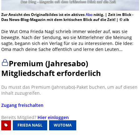
Zur Ansicht des Originalbildes ist ein aktives
Abo
nötig. | Zeit im Blick -
Das News-Blog-Magazin mit dem kritischen Blick auf die Zeit! | © zib
Die Wut Oma Frieda Nagl schrieb immer wieder auf, was sie
bewegte. Nach der Sendung, wo sie Mitterlehner die Meinung
sagte, begann sich ein Verlag für sie zu interessieren. Die Idee:
Oma mach deine Sache öffentlich und lerne den Leuten…
Premium (Jahresabo)
Mitgliedschaft erforderlich
Du musst das Premium (Jahresabo)-Paket buchen, um auf diesen
Inhalt zuzugreifen.
Zugang freischalten
Bereits Mitglied?
Hier einloggen
FRIEDA NAGL
WUTOMA