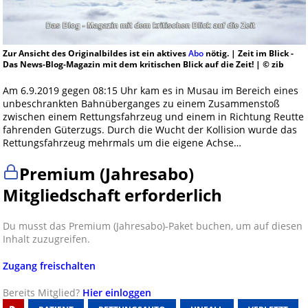
Zur Ansicht des Originalbildes ist ein aktives
Abo
nötig. | Zeit im Blick -
Das News-Blog-Magazin mit dem kritischen Blick auf die Zeit! | © zib
Am 6.9.2019 gegen 08:15 Uhr kam es in Musau im Bereich eines
unbeschrankten Bahnüberganges zu einem Zusammenstoß
zwischen einem Rettungsfahrzeug und einem in Richtung Reutte
fahrenden Güterzugs. Durch die Wucht der Kollision wurde das
Rettungsfahrzeug mehrmals um die eigene Achse…
Premium (Jahresabo)
Mitgliedschaft erforderlich
Du musst das Premium (Jahresabo)-Paket buchen, um auf diesen
Inhalt zuzugreifen.
Zugang freischalten
Bereits Mitglied?
Hier einloggen