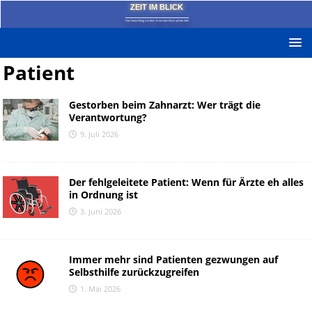
ZEIT IM BLICK
Das News-Blog mit dem kritischen Blick auf die Zeit!
Patient
Gestorben beim Zahnarzt: Wer trägt die
Verantwortung?
9. Juli 2026
Der fehlgeleitete Patient: Wenn für Ärzte eh alles
in Ordnung ist
3. Juni 2026
Immer mehr sind Patienten gezwungen auf
Selbsthilfe zurückzugreifen
1. Mai 2026