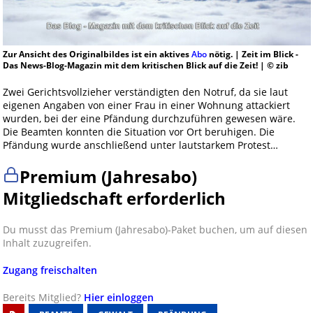
Zur Ansicht des Originalbildes ist ein aktives
Abo
nötig. | Zeit im Blick -
Das News-Blog-Magazin mit dem kritischen Blick auf die Zeit! | © zib
Zwei Gerichtsvollzieher verständigten den Notruf, da sie laut
eigenen Angaben von einer Frau in einer Wohnung attackiert
wurden, bei der eine Pfändung durchzuführen gewesen wäre.
Die Beamten konnten die Situation vor Ort beruhigen. Die
Pfändung wurde anschließend unter lautstarkem Protest…
Premium (Jahresabo)
Mitgliedschaft erforderlich
Du musst das Premium (Jahresabo)-Paket buchen, um auf diesen
Inhalt zuzugreifen.
Zugang freischalten
Bereits Mitglied?
Hier einloggen