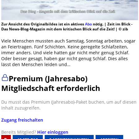
Zur Ansicht des Originalbildes ist ein aktives
Abo
nötig. | Zeit im Blick -
Das News-Blog-Magazin mit dem kritischen Blick auf die Zeit! | © zib
Viele Menschen mussten auch Samstag, Sonntag arbeiten, sogar
an Feiertragen. Fünf Schichten. Keine geregelte Schlafzeiten,
immer anders. Und viele hatten gar nicht mehr genug Schlaf.
Oder besser gesagt, haben gar nicht genug Schlaf. Dies alles
lässt den Menschen leiden und…
Premium (Jahresabo)
Mitgliedschaft erforderlich
Du musst das Premium (Jahresabo)-Paket buchen, um auf diesen
Inhalt zuzugreifen.
Zugang freischalten
Bereits Mitglied?
Hier einloggen