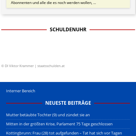
Abonnenten und alle die es noch werden wollen, ...
SCHULDENUHR
© DI Viktor Krammer | staatsschulden.at
Interner Bereich
NEUESTE BEITRÄGE
Mutter betäubte Tochter (9) und zündet sie an
Mitten in der größten Krise, Parlament 75 Tage geschlossen
Kottingbrunn: Frau (28) tot aufgefunden – Tat hat sich vor Tagen