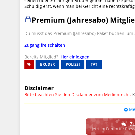
seinen über 30-jährigen Bruder getötet haben? Spekul
Schuldig erst, wenn man bei Gericht eine rechtskräfti
Premium (Jahresabo) Mitglie
Du musst das Premium (Jahresabo)-Paket buchen, um a
Zugang freischalten
Bereits Mitglied?
Hier einloggen
BRUDER
POLIZEI
TAT
Disclaimer
Bitte beachten Sie den Disclaimer zum Medienrecht.
K
UPDATE: § 17 ECG seit 16.02.2024 weg
Me
Wir lassen den Disclaimertext dennoch so stehen, bis s
weitere, damit zusammenhängende Paragrafen ersetzt 
Zu
Raum. D.h. noch mehr Spielraum für das sog. "Richte
Jetzt im Forum für Pres
gewisse Parteien bevorzugen kann.