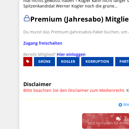
mal nichts gewusst haben”? Kogler kann nicht länger 
Spitzenkandidat Werner Kogler noch die grüne…
Premium (Jahresabo) Mitglie
Du musst das Premium (Jahresabo)-Paket buchen, um a
Zugang freischalten
Bereits Mitglied?
Hier einloggen
GRÜNE
KOGLER
KORRUPTION
PART
Disclaimer
Bitte beachten Sie den Disclaimer zum Medienrecht.
K
UPDATE: § 17 ECG seit 16.02.2024 weg
Me
Wir lassen den Disclaimertext dennoch so stehen, bis s
weitere, damit zusammenhängende Paragrafen ersetzt 
Zu
Raum. D.h. noch mehr Spielraum für das sog. "Richte
Jetzt im Forum für Pres
gewisse Parteien bevorzugen kann.