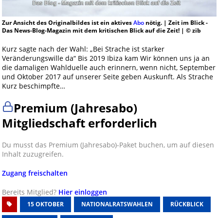
Zur Ansicht des Originalbildes ist ein aktives
Abo
nötig. | Zeit im Blick -
Das News-Blog-Magazin mit dem kritischen Blick auf die Zeit! | © zib
Kurz sagte nach der Wahl: „Bei Strache ist starker
Veränderungswille da“ Bis 2019 Ibiza kam Wir können uns ja an
die damaligen Wahlduelle auch erinnern, wenn nicht, September
und Oktober 2017 auf unserer Seite geben Auskunft. Als Strache
Kurz beschimpfte…
Premium (Jahresabo)
Mitgliedschaft erforderlich
Du musst das Premium (Jahresabo)-Paket buchen, um auf diesen
Inhalt zuzugreifen.
Zugang freischalten
Bereits Mitglied?
Hier einloggen
15 OKTOBER
NATIONALRATSWAHLEN
RÜCKBLICK