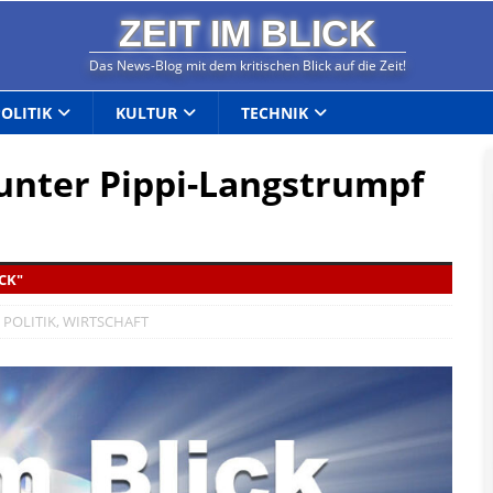
ZEIT IM BLICK
Das News-Blog mit dem kritischen Blick auf die Zeit!
POLITIK
KULTUR
TECHNIK
nter Pippi-Langstrumpf
CK"
,
POLITIK
,
WIRTSCHAFT