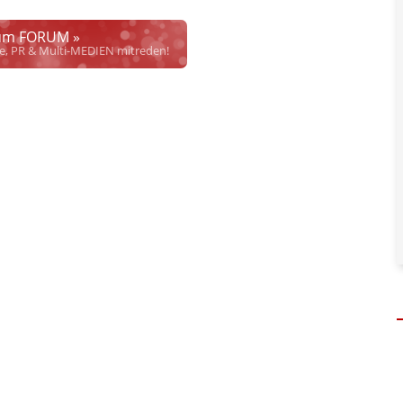
ich die Justiz im klaren ist, wodurch dieser und etliche
werden. Dzt. herrscht auch in dem Bereich rechtsfreier
m FORUM »
rrecht", welches alleine aufgrund schwammiger Gesetze
se, PR & Multi-MEDIEN mitreden!
hkeit bei Links
und betonen ausdrücklich, dass wir die im Abs. 1 des §
 verlinkten Inhalt nicht immer gewährleisten können.
risten, noch beschäftigen sie solche, dürfen und können daher
keine
nlangen
qualifizierter
Hinweise der Justizbehörden nach. Dennoch
. Personen und versuchen objektiv zu bleiben.
en, soweit diese bekannt und nötig sind. Dabei gibt es 4 Abstufungen:
her inhaltlicher Verantwortung des Aussenders!
" bedeutet, dass diese
Content ist, sondern eine Verteilung im Sinne des
APA Disclaimers
(§
adaptierten bzw. referenzierten Artikels (Keine Haftung bez. § 17 ECG)
"
welcher nicht, oder nicht nur von APA-OTS kommt. Hier dürfen auch
. (§ 17 ECG gilt dennoch)
sseaussendung.
" heißt, dass von APA-OTS verbreiteter Content von uns
 deklarieren wir keinen vollen Haftungsausschluss für den gesamten
 ECG gilt aber weiterhin für Aussagen des Urhebers.)
(§ 17 ECG) nicht verlinkt
" bedeutet, dass die Quelle zwar genannt wird
 Prüfung auf rechtliche Korrektheit, Wahrheit des externen Inhalts