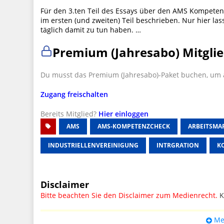
Für den 3.ten Teil des Essays über den AMS Kompeten
im ersten (und zweiten) Teil beschrieben. Nur hier l
täglich damit zu tun haben. …
Premium (Jahresabo) Mitglie
Du musst das Premium (Jahresabo)-Paket buchen, um a
Zugang freischalten
Bereits Mitglied?
Hier einloggen
AMS
AMS-KOMPETENZCHECK
ARBEITSMA
INDUSTRIELLENVEREINIGUNG
INTRGRATION
K
Disclaimer
Bitte beachten Sie den Disclaimer zum Medienrecht.
K
UPDATE: § 17 ECG seit 16.02.2024 weg
Me