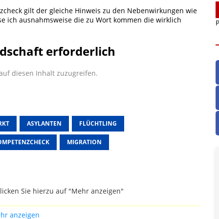
zcheck gilt der gleiche Hinweis zu den Nebenwirkungen wie
asse ich ausnahmsweise die zu Wort kommen die wirklich
P
dschaft erforderlich
uf diesen Inhalt zuzugreifen.
RKT
ASYLANTEN
FLÜCHTLING
OMPETENZCHECK
MIGRATION
licken Sie hierzu auf "Mehr anzeigen"
gefallen.
hr anzeigen