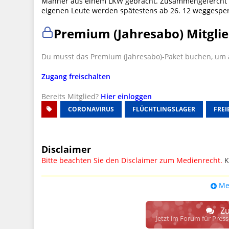
Männer aus einem LKW gebracht. Zusammengefercht im
eigenen Leute werden spätestens ab 26. 12 weggespe
Premium (Jahresabo) Mitglie
Du musst das Premium (Jahresabo)-Paket buchen, um a
Zugang freischalten
Bereits Mitglied?
Hier einloggen
CORONAVIRUS
FLÜCHTLINGSLAGER
FREI
Disclaimer
Bitte beachten Sie den Disclaimer zum Medienrecht.
K
UPDATE: § 17 ECG seit 16.02.2024 weg
Me
Wir lassen den Disclaimertext dennoch so stehen, bis s
weitere, damit zusammenhängende Paragrafen ersetzt 
Zu
Raum. D.h. noch mehr Spielraum für das sog. "Richte
Jetzt im Forum für Pres
gewisse Parteien bevorzugen kann.