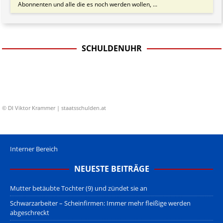
Abonnenten und alle die es noch werden wollen, ...
SCHULDENUHR
© DI Viktor Krammer | staatsschulden.at
Interner Bereich
NEUESTE BEITRÄGE
Mutter betäubte Tochter (9) und zündet sie an
Schwarzarbeiter – Scheinfirmen: Immer mehr fleißige werden
abgeschreckt