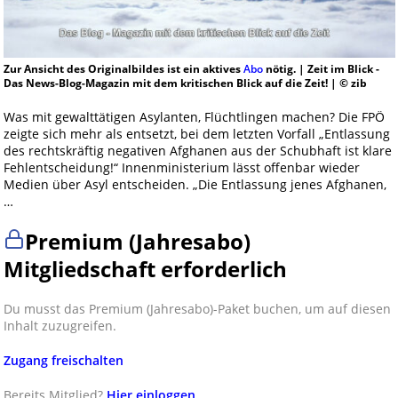
Zur Ansicht des Originalbildes ist ein aktives
Abo
nötig. | Zeit im Blick -
Das News-Blog-Magazin mit dem kritischen Blick auf die Zeit! | © zib
Was mit gewalttätigen Asylanten, Flüchtlingen machen? Die FPÖ
zeigte sich mehr als entsetzt, bei dem letzten Vorfall „Entlassung
des rechtskräftig negativen Afghanen aus der Schubhaft ist klare
Fehlentscheidung!“ Innenministerium lässt offenbar wieder
Medien über Asyl entscheiden. „Die Entlassung jenes Afghanen,
…
Premium (Jahresabo)
Mitgliedschaft erforderlich
Du musst das Premium (Jahresabo)-Paket buchen, um auf diesen
Inhalt zuzugreifen.
Zugang freischalten
Bereits Mitglied?
Hier einloggen