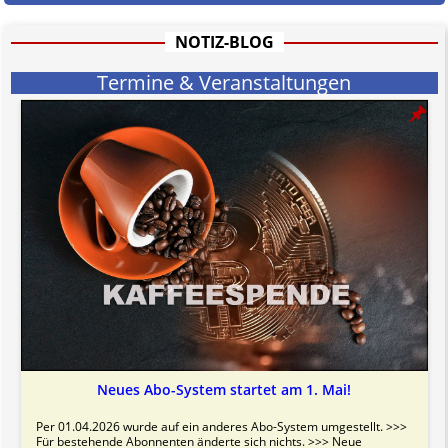
informativen Charakter.
Bitte beachten Sie in dem Zusammenhang auch unsere
AGB
.
NOTIZ-BLOG
Termine & Veranstaltungen
Neues Abo-System startet am 1. Mai!
Per 01.04.2026 wurde auf ein anderes Abo-System umgestellt. >>>
Für bestehende Abonnenten änderte sich nichts. >>> Neue