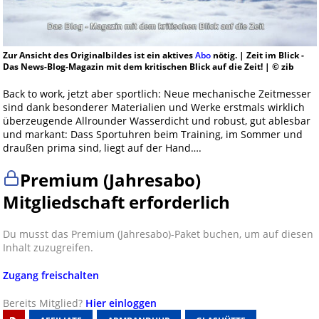
Zur Ansicht des Originalbildes ist ein aktives
Abo
nötig. | Zeit im Blick -
Das News-Blog-Magazin mit dem kritischen Blick auf die Zeit! | © zib
Back to work, jetzt aber sportlich: Neue mechanische Zeitmesser
sind dank besonderer Materialien und Werke erstmals wirklich
überzeugende Allrounder Wasserdicht und robust, gut ablesbar
und markant: Dass Sportuhren beim Training, im Sommer und
draußen prima sind, liegt auf der Hand….
Premium (Jahresabo)
Mitgliedschaft erforderlich
Du musst das Premium (Jahresabo)-Paket buchen, um auf diesen
Inhalt zuzugreifen.
Zugang freischalten
Bereits Mitglied?
Hier einloggen