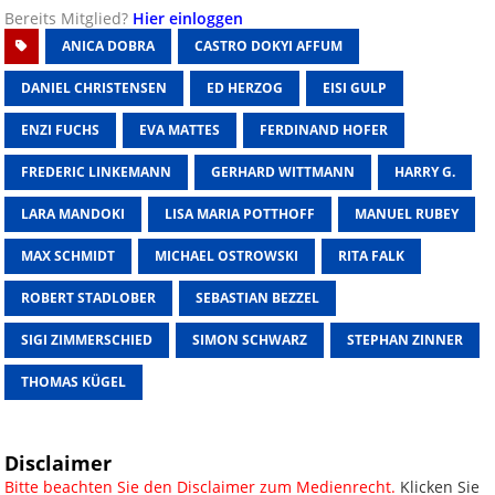
Bereits Mitglied?
Hier einloggen
ANICA DOBRA
CASTRO DOKYI AFFUM
DANIEL CHRISTENSEN
ED HERZOG
EISI GULP
ENZI FUCHS
EVA MATTES
FERDINAND HOFER
FREDERIC LINKEMANN
GERHARD WITTMANN
HARRY G.
LARA MANDOKI
LISA MARIA POTTHOFF
MANUEL RUBEY
MAX SCHMIDT
MICHAEL OSTROWSKI
RITA FALK
ROBERT STADLOBER
SEBASTIAN BEZZEL
SIGI ZIMMERSCHIED
SIMON SCHWARZ
STEPHAN ZINNER
THOMAS KÜGEL
Disclaimer
Bitte beachten Sie den Disclaimer zum Medienrecht.
Klicken Sie