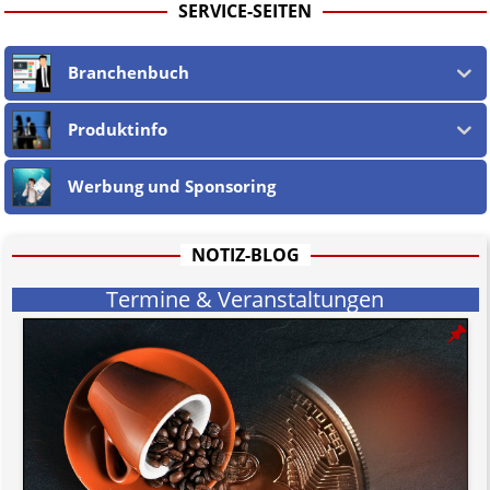
Webseiten, sowie in den URLs und deren Linktext.
SERVICE-SEITEN
Ebenso teilen wir nicht zwingend deren Ansichten, sondern machen die
Unschuldsvermutung
für alle jur. wie phys. Personen und alle
Vorwürfe gegen jene geltend. Dies gilt insbesondere für die eigene
Branchenbuch
Berichterstattung, welche nach dem
öst. Mediengesetz
erfolgt, soweit
wir als Nicht-Juristen dieses verstehen.
Wir stehen nicht in (ge)werblichen Zusammenhang mit uo. zu den
Produktinfo
Betreibern der verlinkten Webseiten.
Etwaige Empfehlungen in diesem Bericht sind
keine Rechtsberatung!
Werbung und Sponsoring
Der Begriff "
Abmahnanwalt
" bezeichnet Juristen, welche überwiegend
u.o. ausschließlich von (meist ungerechtfertigten, überzogenen,
rechtlich fragwürdigen) Abmahnungen leben und soll keine
Herabwürdigung von Kanzleien darstellen, welche dies innerhalb
NOTIZ-BLOG
gesetzlich verankerter Regeln tun.
Jener Disclaimer soll sich nicht über gültiges Recht hinwegsetzen und
Termine & Veranstaltungen
hat aufgrund der nicht Vertrags-gebundenen Wirksamkeit hpts.
informativen Charakter.
Bitte beachten Sie in dem Zusammenhang auch unsere
AGB
.