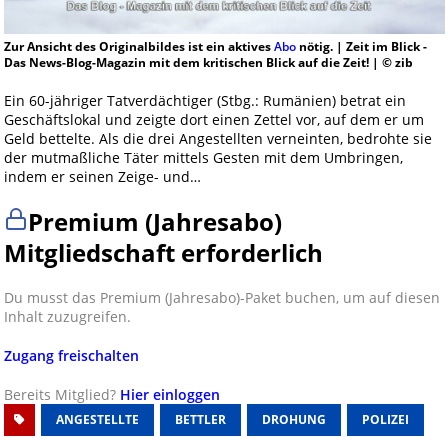
Zur Ansicht des Originalbildes ist ein aktives
Abo
nötig. | Zeit im Blick -
Das News-Blog-Magazin mit dem kritischen Blick auf die Zeit! | © zib
Ein 60-jähriger Tatverdächtiger (Stbg.: Rumänien) betrat ein
Geschäftslokal und zeigte dort einen Zettel vor, auf dem er um
Geld bettelte. Als die drei Angestellten verneinten, bedrohte sie
der mutmaßliche Täter mittels Gesten mit dem Umbringen,
indem er seinen Zeige- und…
Premium (Jahresabo)
Mitgliedschaft erforderlich
Du musst das Premium (Jahresabo)-Paket buchen, um auf diesen
Inhalt zuzugreifen.
Zugang freischalten
Bereits Mitglied?
Hier einloggen
ANGESTELLTE
BETTLER
DROHUNG
POLIZEI