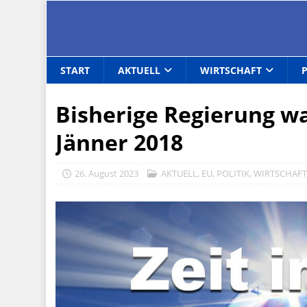
START
AKTUELL
WIRTSCHAFT
Bisherige Regierung wa
Jänner 2018
26. August 2023
AKTUELL
,
EU
,
POLITIK
,
WIRTSCHAF