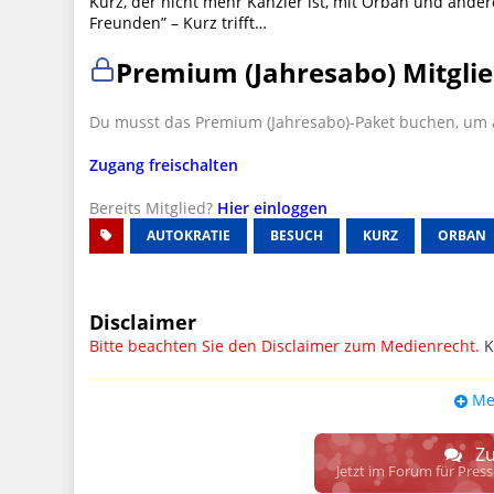
Kurz, der nicht mehr Kanzler ist, mit Orban und ander
Freunden” – Kurz trifft…
Premium (Jahresabo) Mitglie
Du musst das Premium (Jahresabo)-Paket buchen, um a
Zugang freischalten
Bereits Mitglied?
Hier einloggen
AUTOKRATIE
BESUCH
KURZ
ORBAN
Disclaimer
Bitte beachten Sie den Disclaimer zum Medienrecht.
K
UPDATE: § 17 ECG seit 16.02.2024 weg
Me
Wir lassen den Disclaimertext dennoch so stehen, bis s
weitere, damit zusammenhängende Paragrafen ersetzt 
Zu
Raum. D.h. noch mehr Spielraum für das sog. "Richte
Jetzt im Forum für Pres
gewisse Parteien bevorzugen kann.