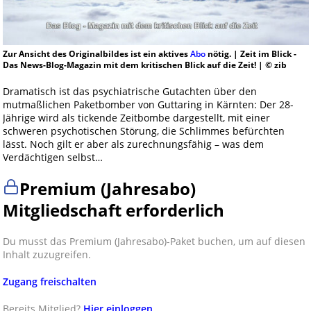
Zur Ansicht des Originalbildes ist ein aktives
Abo
nötig. | Zeit im Blick -
Das News-Blog-Magazin mit dem kritischen Blick auf die Zeit! | © zib
Dramatisch ist das psychiatrische Gutachten über den
mutmaßlichen Paketbomber von Guttaring in Kärnten: Der 28-
Jährige wird als tickende Zeitbombe dargestellt, mit einer
schweren psychotischen Störung, die Schlimmes befürchten
lässt. Noch gilt er aber als zurechnungsfähig – was dem
Verdächtigen selbst…
Premium (Jahresabo)
Mitgliedschaft erforderlich
Du musst das Premium (Jahresabo)-Paket buchen, um auf diesen
Inhalt zuzugreifen.
Zugang freischalten
Bereits Mitglied?
Hier einloggen