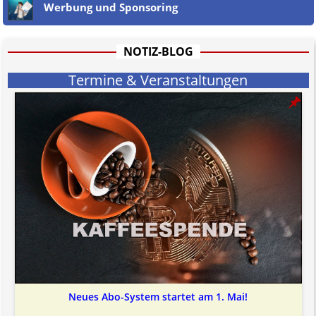
Werbung und Sponsoring
Jener Disclaimer soll sich nicht über gültiges Recht hinwegsetzen und
hat aufgrund der nicht Vertrags-gebundenen Wirksamkeit hpts.
informativen Charakter.
Bitte beachten Sie in dem Zusammenhang auch unsere
AGB
.
NOTIZ-BLOG
Termine & Veranstaltungen
Neues Abo-System startet am 1. Mai!