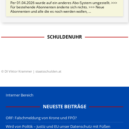
Per 01.04.2026 wurde auf ein anderes Abo-System umgestellt. >>>
Für bestehende Abonnenten änderte sich nichts. >>> Neue
Abonnenten und alle die es noch werden wollen, ...
SCHULDENUHR
© DI Viktor Krammer | staatsschulden.at
Interner Bereich
NEUESTE BEITRÄGE
ORF: Falschmeldung von Krone und FPÖ?
Wird von Politik – Justiz und EU unser Datenschutz mit Füßen