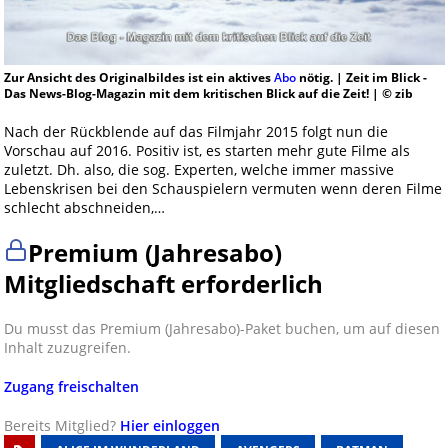
Zur Ansicht des Originalbildes ist ein aktives
Abo
nötig. | Zeit im Blick -
Das News-Blog-Magazin mit dem kritischen Blick auf die Zeit! | © zib
Nach der Rückblende auf das Filmjahr 2015 folgt nun die
Vorschau auf 2016. Positiv ist, es starten mehr gute Filme als
zuletzt. Dh. also, die sog. Experten, welche immer massive
Lebenskrisen bei den Schauspielern vermuten wenn deren Filme
schlecht abschneiden,…
Premium (Jahresabo)
Mitgliedschaft erforderlich
Du musst das Premium (Jahresabo)-Paket buchen, um auf diesen
Inhalt zuzugreifen.
Zugang freischalten
Bereits Mitglied?
Hier einloggen