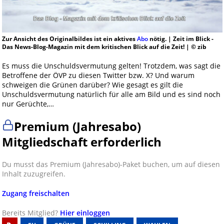
Zur Ansicht des Originalbildes ist ein aktives
Abo
nötig. | Zeit im Blick -
Das News-Blog-Magazin mit dem kritischen Blick auf die Zeit! | © zib
Es muss die Unschuldsvermutung gelten! Trotzdem, was sagt die
Betroffene der ÖVP zu diesen Twitter bzw. X? Und warum
schweigen die Grünen darüber? Wie gesagt es gilt die
Unschuldsvermutung natürlich für alle am Bild und es sind noch
nur Gerüchte,…
Premium (Jahresabo)
Mitgliedschaft erforderlich
Du musst das Premium (Jahresabo)-Paket buchen, um auf diesen
Inhalt zuzugreifen.
Zugang freischalten
Bereits Mitglied?
Hier einloggen