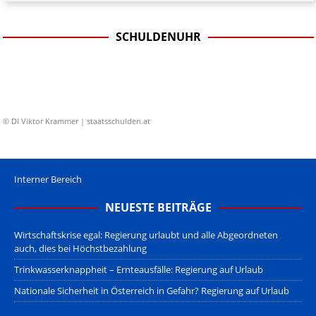
SCHULDENUHR
© DI Viktor Krammer | staatsschulden.at
Interner Bereich
NEUESTE BEITRÄGE
Wirtschaftskrise egal: Regierung urlaubt und alle Abgeordneten
auch, dies bei Höchstbezahlung
Trinkwasserknappheit – Ernteausfälle: Regierung auf Urlaub
Nationale Sicherheit in Österreich in Gefahr? Regierung auf Urlaub