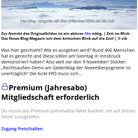
Zur Ansicht des Originalbildes ist ein aktives
Abo
nötig. | Zeit im Blick -
Das News-Blog-Magazin mit dem kritischen Blick auf die Zeit! | © zib
Was hier geschieht? Wie es ausgehen wird? Rund 400 Menschen
hat es gereicht und diese sollen am Sonntag in Innsbruck
demonstriert haben? Also weit vor den 9 November! Stocker:
„Rechtsaußen-Demo am Gedenktag der Novemberpogrome ist
unerträglich“ Die Kickl-FPÖ muss sich…
Premium (Jahresabo)
Mitgliedschaft erforderlich
Du musst das Premium (Jahresabo)-Paket buchen, um auf diesen
Inhalt zuzugreifen.
Zugang freischalten