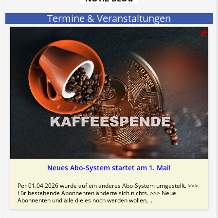
Bitte beachten Sie in dem Zusammenhang auch unsere
AGB
.
Termine & Veranstaltungen
Neues Abo-System startet am 1. Mai!
Per 01.04.2026 wurde auf ein anderes Abo-System umgestellt. >>>
Für bestehende Abonnenten änderte sich nichts. >>> Neue
Abonnenten und alle die es noch werden wollen, ...