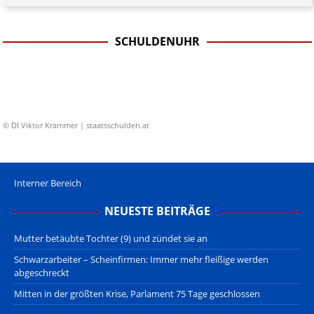
SCHULDENUHR
© DI Viktor Krammer | staatsschulden.at
Interner Bereich
NEUESTE BEITRÄGE
Mutter betäubte Tochter (9) und zündet sie an
Schwarzarbeiter – Scheinfirmen: Immer mehr fleißige werden
abgeschreckt
Mitten in der größten Krise, Parlament 75 Tage geschlossen