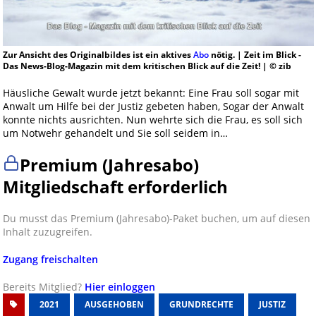
Zur Ansicht des Originalbildes ist ein aktives
Abo
nötig. | Zeit im Blick -
Das News-Blog-Magazin mit dem kritischen Blick auf die Zeit! | © zib
Häusliche Gewalt wurde jetzt bekannt: Eine Frau soll sogar mit
Anwalt um Hilfe bei der Justiz gebeten haben, Sogar der Anwalt
konnte nichts ausrichten. Nun wehrte sich die Frau, es soll sich
um Notwehr gehandelt und Sie soll seidem in…
Premium (Jahresabo)
Mitgliedschaft erforderlich
Du musst das Premium (Jahresabo)-Paket buchen, um auf diesen
Inhalt zuzugreifen.
Zugang freischalten
Bereits Mitglied?
Hier einloggen
2021
AUSGEHOBEN
GRUNDRECHTE
JUSTIZ