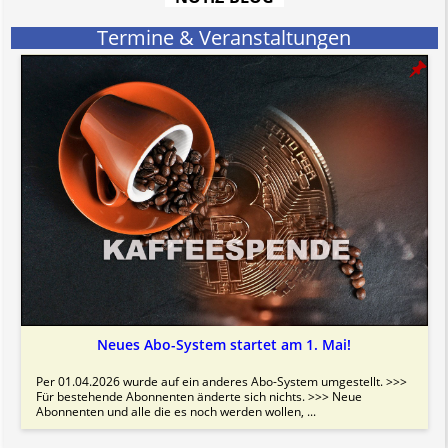
Bitte beachten Sie in dem Zusammenhang auch unsere
AGB
.
Termine & Veranstaltungen
Neues Abo-System startet am 1. Mai!
Per 01.04.2026 wurde auf ein anderes Abo-System umgestellt. >>>
Für bestehende Abonnenten änderte sich nichts. >>> Neue
Abonnenten und alle die es noch werden wollen, ...