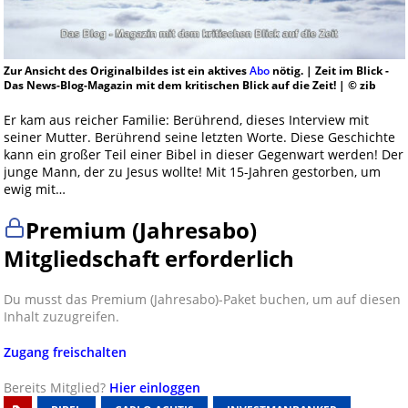
Zur Ansicht des Originalbildes ist ein aktives
Abo
nötig. | Zeit im Blick -
Das News-Blog-Magazin mit dem kritischen Blick auf die Zeit! | © zib
Er kam aus reicher Familie: Berührend, dieses Interview mit
seiner Mutter. Berührend seine letzten Worte. Diese Geschichte
kann ein großer Teil einer Bibel in dieser Gegenwart werden! Der
junge Mann, der zu Jesus wollte! Mit 15-Jahren gestorben, um
ewig mit…
Premium (Jahresabo)
Mitgliedschaft erforderlich
Du musst das Premium (Jahresabo)-Paket buchen, um auf diesen
Inhalt zuzugreifen.
Zugang freischalten
Bereits Mitglied?
Hier einloggen