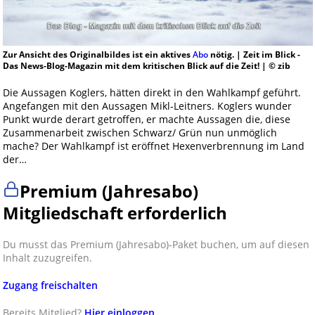
Zur Ansicht des Originalbildes ist ein aktives
Abo
nötig. | Zeit im Blick -
Das News-Blog-Magazin mit dem kritischen Blick auf die Zeit! | © zib
Die Aussagen Koglers, hätten direkt in den Wahlkampf geführt.
Angefangen mit den Aussagen Mikl-Leitners. Koglers wunder
Punkt wurde derart getroffen, er machte Aussagen die, diese
Zusammenarbeit zwischen Schwarz/ Grün nun unmöglich
mache? Der Wahlkampf ist eröffnet Hexenverbrennung im Land
der…
Premium (Jahresabo)
Mitgliedschaft erforderlich
Du musst das Premium (Jahresabo)-Paket buchen, um auf diesen
Inhalt zuzugreifen.
Zugang freischalten
Bereits Mitglied?
Hier einloggen