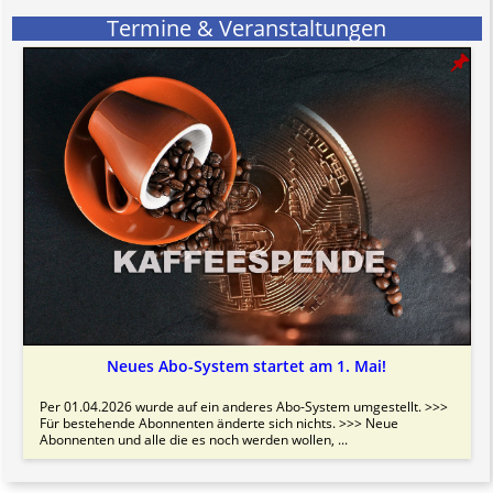
informativen Charakter.
Termine & Veranstaltungen
Bitte beachten Sie in dem Zusammenhang auch unsere
AGB
.
Neues Abo-System startet am 1. Mai!
Per 01.04.2026 wurde auf ein anderes Abo-System umgestellt. >>>
Für bestehende Abonnenten änderte sich nichts. >>> Neue
Abonnenten und alle die es noch werden wollen, ...