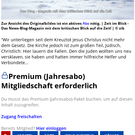
Zur Ansicht des Originalbildes ist ein aktives
Abo
nötig. | Zeit im Blick -
Das News-Blog-Magazin mit dem kritischen Blick auf die Zeit! | © zib
“Wir unterliegen seit dem Kreuztot Jesus Christus nicht mehr
dem Gesetz. Die Kirche jedoch ist zum großen Teil, Jüdisch,
Christlich: Hier lauern die Fallen. Den die Juden wollten uns neu
versklaven, sie haben und hatten immer hilfreiche Helfer und
Verbündete…
Premium (Jahresabo)
Mitgliedschaft erforderlich
Du musst das Premium (Jahresabo)-Paket buchen, um auf diesen
Inhalt zuzugreifen.
Zugang freischalten
Bereits Mitglied?
Hier einloggen