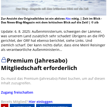
Zur Ansicht des Originalbildes ist ein aktives
Abo
nötig. | Zeit im Blick -
Das News-Blog-Magazin mit dem kritischen Blick auf die Zeit! | © zib
Update: 6. 8. 2025: Außenministerium, schweigen der Lämmer,
was unserem Land zusätzlich sehr schadet! Übrigens an die FPÖ
gerichtet, der ORF hat ebenso berichtet, siehe Links. Und
ziemlich scharf. Der kann nichts dafür, dass eine Meinl Reisinger
als verantwortliche Außenministerin…
Premium (Jahresabo)
Mitgliedschaft erforderlich
Du musst das Premium (Jahresabo)-Paket buchen, um auf diesen
Inhalt zuzugreifen.
Zugang freischalten
Bereits Mitglied?
Hier einloggen