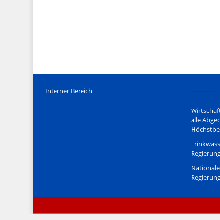
Mediengesetz
erfolgt, soweit wir als Nicht-Juristen dieses v
Wir stehen nicht in (ge)werblichen Zusammenhang mit uo. z
Etwaige Empfehlungen in diesem Bericht sind
keine Recht
Der Begriff "
Abmahnanwalt
" bezeichnet Juristen, welche üb
überzogenen, rechtlich fragwürdigen) Abmahnungen leben u
innerhalb gesetzlich verankerter Regeln tun.
Jener Disclaimer soll sich nicht über gültiges Recht hinwe
hpts. informativen Charakter.
Bitte beachten Sie in dem Zusammenhang auch unsere
AG
Interner Bereich
Wirtschaf
alle Abge
Höchstbe
Trinkwass
Regierung
Nationale 
Regierung