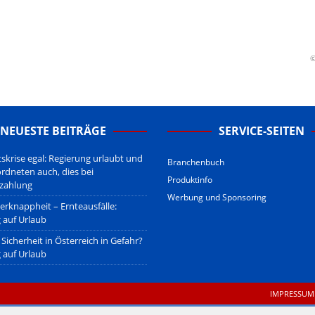
erstehen.
u den Betreibern der verlinkten Webseiten.
sberatung!
erwiegend u.o. ausschließlich von (meist ungerechtfertigten,
©
nd soll keine Herabwürdigung von Kanzleien darstellen, welche dies
gsetzen und hat aufgrund der nicht Vertrags-gebundenen Wirksamkeit
B
.
NEUESTE BEITRÄGE
SERVICE-SEITEN
tskrise egal: Regierung urlaubt und
Branchenbuch
ordneten auch, dies bei
Produktinfo
zahlung
Werbung und Sponsoring
erknappheit – Ernteausfälle:
 auf Urlaub
Sicherheit in Österreich in Gefahr?
 auf Urlaub
IMPRESSUM