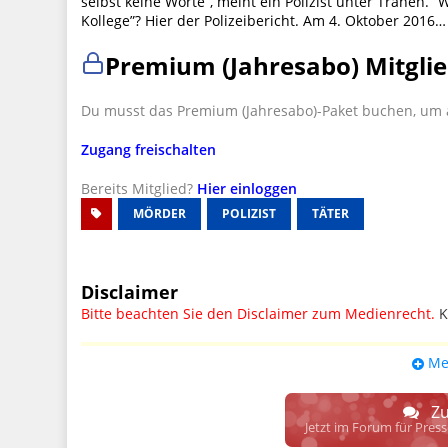
selbst keine Worte”, meint ein Polizist unter Tränen. 
Kollege”? Hier der Polizeibericht. Am 4. Oktober 2016…
Premium (Jahresabo) Mitglie
Du musst das Premium (Jahresabo)-Paket buchen, um a
Zugang freischalten
Bereits Mitglied?
Hier einloggen
MÖRDER
POLIZIST
TÄTER
Disclaimer
Bitte beachten Sie den Disclaimer zum Medienrecht.
K
UPDATE: § 17 ECG seit 16.02.2024 weg
Me
Wir lassen den Disclaimertext dennoch so stehen, bis s
weitere, damit zusammenhängende Paragrafen ersetzt 
Zu
Raum. D.h. noch mehr Spielraum für das sog. "Richte
Jetzt im Forum für Pres
gewisse Parteien bevorzugen kann.