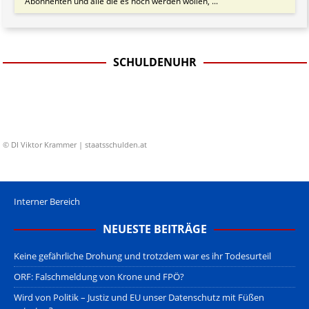
Abonnenten und alle die es noch werden wollen, ...
SCHULDENUHR
© DI Viktor Krammer | staatsschulden.at
Interner Bereich
NEUESTE BEITRÄGE
Keine gefährliche Drohung und trotzdem war es ihr Todesurteil
ORF: Falschmeldung von Krone und FPÖ?
Wird von Politik – Justiz und EU unser Datenschutz mit Füßen