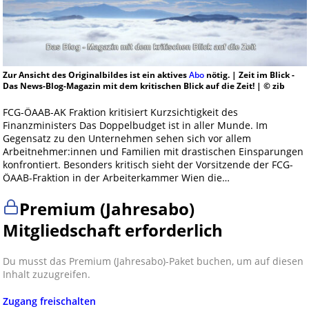
Zur Ansicht des Originalbildes ist ein aktives
Abo
nötig. | Zeit im Blick -
Das News-Blog-Magazin mit dem kritischen Blick auf die Zeit! | © zib
FCG-ÖAAB-AK Fraktion kritisiert Kurzsichtigkeit des
Finanzministers Das Doppelbudget ist in aller Munde. Im
Gegensatz zu den Unternehmen sehen sich vor allem
Arbeitnehmer:innen und Familien mit drastischen Einsparungen
konfrontiert. Besonders kritisch sieht der Vorsitzende der FCG-
ÖAAB-Fraktion in der Arbeiterkammer Wien die…
Premium (Jahresabo)
Mitgliedschaft erforderlich
Du musst das Premium (Jahresabo)-Paket buchen, um auf diesen
Inhalt zuzugreifen.
Zugang freischalten