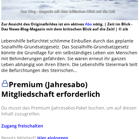
Zur Ansicht des Originalbildes ist ein aktives
Abo
nötig. | Zeit im Blick -
Das News-Blog-Magazin mit dem kritischen Blick auf die Zeit! | © zib
Lebenshilfe befürchtet schlimme Einbußen durch das geplante
Sozialhilfe-Grundsatzgesetz. Das Sozialhilfe-Grundsatzgesetz
könnte die Grundlage für ein selbständiges Leben von Menschen
mit Behinderungen gefährden. Sie wären erneut ihr ganzes
Leben abhängig von ihren Eltern. Die Lebenshilfe Steiermark teilt
die Befürchtungen des Steirischen…
Premium (Jahresabo)
Mitgliedschaft erforderlich
Du musst das Premium (Jahresabo)-Paket buchen, um auf diesen
Inhalt zuzugreifen.
Zugang freischalten
Bereits Mitglied?
Hier einloggen