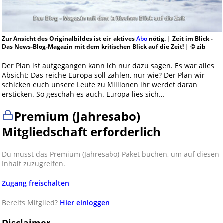
Zur Ansicht des Originalbildes ist ein aktives
Abo
nötig. | Zeit im Blick -
Das News-Blog-Magazin mit dem kritischen Blick auf die Zeit! | © zib
Der Plan ist aufgegangen kann ich nur dazu sagen. Es war alles
Absicht: Das reiche Europa soll zahlen, nur wie? Der Plan wir
schicken euch unsere Leute zu Millionen ihr werdet daran
ersticken. So geschah es auch. Europa lies sich…
Premium (Jahresabo)
Mitgliedschaft erforderlich
Du musst das Premium (Jahresabo)-Paket buchen, um auf diesen
Inhalt zuzugreifen.
Zugang freischalten
Bereits Mitglied?
Hier einloggen
Disclaimer