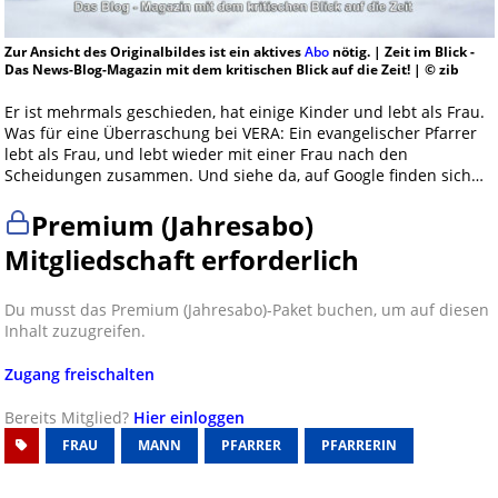
Zur Ansicht des Originalbildes ist ein aktives
Abo
nötig. | Zeit im Blick -
Das News-Blog-Magazin mit dem kritischen Blick auf die Zeit! | © zib
Er ist mehrmals geschieden, hat einige Kinder und lebt als Frau.
Was für eine Überraschung bei VERA: Ein evangelischer Pfarrer
lebt als Frau, und lebt wieder mit einer Frau nach den
Scheidungen zusammen. Und siehe da, auf Google finden sich…
Premium (Jahresabo)
Mitgliedschaft erforderlich
Du musst das Premium (Jahresabo)-Paket buchen, um auf diesen
Inhalt zuzugreifen.
Zugang freischalten
Bereits Mitglied?
Hier einloggen
FRAU
MANN
PFARRER
PFARRERIN