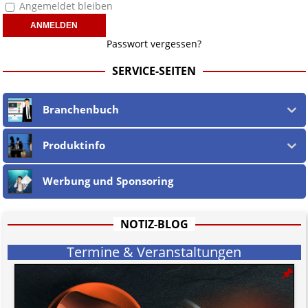
Angemeldet bleiben
Wir sind
nicht verantwortlich für die Offenlegung persönlicher
Daten beteiligter jur. wie phys. Personen
in und auf verlinkten
Webseiten, sowie in den URLs und deren Linktext.
Passwort vergessen?
Ebenso teilen wir nicht zwingend deren Ansichten, sondern machen die
Unschuldsvermutung
für alle jur. wie phys. Personen und alle
SERVICE-SEITEN
Vorwürfe gegen jene geltend. Dies gilt insbesondere für die eigene
Berichterstattung, welche nach dem
öst. Mediengesetz
erfolgt, soweit
wir als Nicht-Juristen dieses verstehen.
Branchenbuch
Wir stehen nicht in (ge)werblichen Zusammenhang mit uo. zu den
Betreibern der verlinkten Webseiten.
Etwaige Empfehlungen in diesem Bericht sind
keine Rechtsberatung!
Produktinfo
Der Begriff "
Abmahnanwalt
" bezeichnet Juristen, welche überwiegend
u.o. ausschließlich von (meist ungerechtfertigten, überzogenen,
Werbung und Sponsoring
rechtlich fragwürdigen) Abmahnungen leben und soll keine
Herabwürdigung von Kanzleien darstellen, welche dies innerhalb
gesetzlich verankerter Regeln tun.
Jener Disclaimer soll sich nicht über gültiges Recht hinwegsetzen und
NOTIZ-BLOG
hat aufgrund der nicht Vertrags-gebundenen Wirksamkeit hpts.
informativen Charakter.
Termine & Veranstaltungen
Bitte beachten Sie in dem Zusammenhang auch unsere
AGB
.