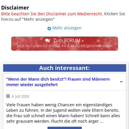
Disclaimer
Bitte beachten Sie den Disclaimer zum Medienrecht.
Klicken Sie
hierzu auf "Mehr anzeigen"
Mehr anzeigen
UPDATE: § 17 ECG seit 16.02.2024
weggefallen.
Zum FORUM »
Wir lassen den Disclaimertext dennoch so stehen, bis sich die
Jetzt im Forum für Presse, PR & Multi-MEDIEN mitreden!
Justiz im klaren ist, wodurch dieser und etliche weitere, damit
zusammenhängende Paragrafen ersetzt werden. Dzt. herrscht
auch in dem Bereich rechtsfreier Raum. D.h. noch mehr
Auch interessant:
Spielraum für das sog. "Richterrecht", welches alleine aufgrund
schwammiger Gesetze gewisse Parteien bevorzugen kann.
“Wenn der Mann dich besitzt”! Frauen sind Männern
Wir verweisen hiermit auf den
Ausschluss der Verantwortlichkeit bei
immer wieder ausgeliefert
Links
und betonen ausdrücklich, dass wir die im Abs. 1 des § 17 ECG
genannte Überprüfung etwaiger Rechtswidrigkeit im verlinkten Inhalt
4. Juli 2026
nicht immer gewährleisten können.
Viele Frauen haben wenig Chancen ein eigenständiges
Die Betreiber und die Autoren dieser Website sind weder Juristen, noch
Leben zu führen. In der Jugend wollen viele Eltern bereits,
beschäftigen sie solche, dürfen und können daher
keine
die Frau soll schnell einen Mann haben! Schnell kann alles
Rechtsgutachten über externen Content
erstellen.
sehr grausam werden. Flucht die oft noch ärger ...
Der Pflicht gem. Abs. 2, § 17 ECG kommen wir erst nach Einlangen
qualifizierter
Hinweise der Justizbehörden nach. Dennoch beachten